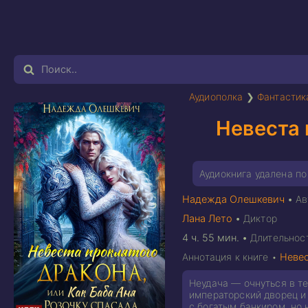
Аудиополка
❯
Фантастик
Невеста 
Аудиокнига удалена п
Надежда Олешкевич
•
Ав
Лана Лето
•
Диктор
4 ч. 55 мин.
•
Длительнос
Аннотация к книге •
Невес
Неудача — очнуться в те
императорский дворец и 
с богатым банкиром, но 