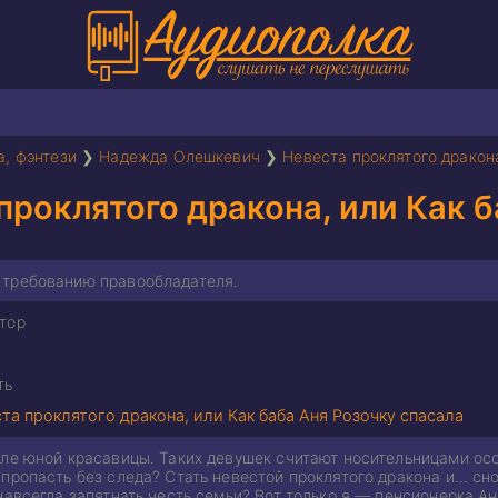
а, фэнтези
❯
Надежда Олешкевич
❯
Невеста проклятого дракона
проклятого дракона, или Как 
о требованию правообладателя.
тор
ть
та проклятого дракона, или Как баба Аня Розочку спасала
ле юной красавицы. Таких девушек считают носительницами осо
пропасть без следа? Стать невестой проклятого дракона и… сно
навсегда запятнать честь семьи? Вот только я — пенсионерка А