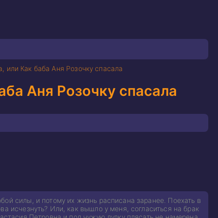
, или Как баба Аня Розочку спасала
баба Аня Розочку спасала
бой силы, и потому их жизнь расписана заранее. Поехать в
ва исчезнуть? Или, как вышло у меня, согласиться на брак
настасия Петровна и под чужую дудку плясать не намерена.