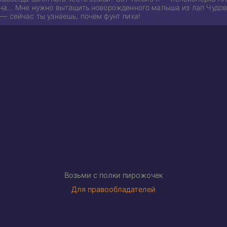
ена… Мне нужно вытащить новорожденного малыша из лап Чудови
— сейчас ты узнаешь, почем фунт лиха!
Возьми с полки пирожочек
Для правообладателей