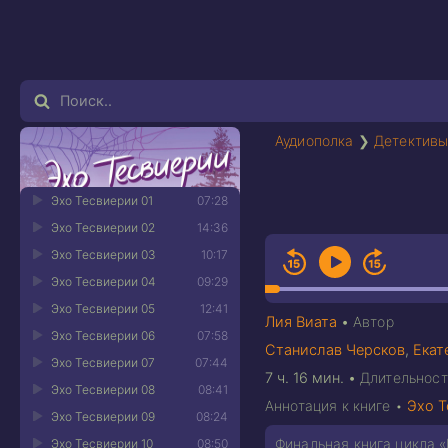
Аудиополка
❯
Детективы
Эхо Тесвиерии 01
07:28
Эхо Тесвиерии 02
14:36
Эхо Тесвиерии 03
10:17
Эхо Тесвиерии 04
09:29
Эхо Тесвиерии 05
12:41
Лия Виата
•
Автор
Эхо Тесвиерии 06
07:58
Станислав Черсков
,
Екат
Эхо Тесвиерии 07
07:44
7 ч. 16 мин.
•
Длительност
Эхо Тесвиерии 08
08:41
Аннотация к книге •
Эхо 
Эхо Тесвиерии 09
08:24
Финальная книга цикла 
Эхо Тесвиерии 10
08:50