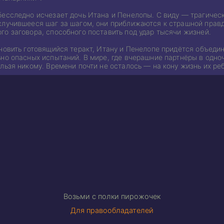
бесследно исчезает дочь Итана и Пенелопы. С виду — трагическ
случившееся шаг за шагом, они приближаются к страшной прав
го заговора, способного поставить под удар тысячи жизней.
новить готовящийся теракт, Итану и Пенелопе придётся объедин
ьно опасных испытаний. В мире, где вчерашние партнёры в одно
льзя никому. Времени почти не осталось — на кону жизнь их р
Возьми с полки пирожочек
Для правообладателей