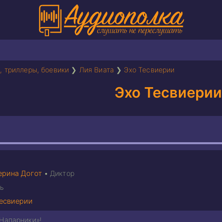
, триллеры, боевики
❯
Лия Виата
❯
Эхо Тесвиерии
Эхо Тесвиерии
ерина Догот
•
Диктор
ь
Тесвиерии
«Напарники»!