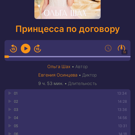
Принцесса по договору
1X
Ольга Шах
•
Автор
Евгения Осинцева
•
Диктор
9 ч. 53 мин.
•
Длительность
01
13:34
02
14:28
03
13:36
04
14:56
05
13:31
06
14:18