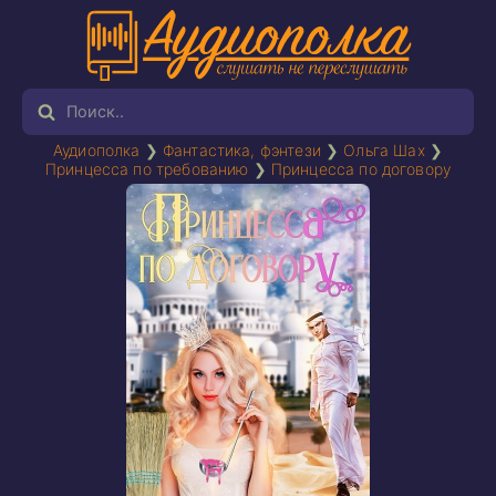
Аудиополка
❯
Фантастика, фэнтези
❯
Ольга Шах
❯
Принцесса по требованию
❯
Принцесса по договору