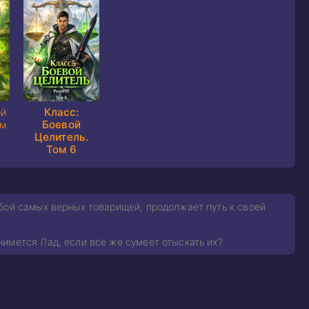
Класс:
ой
Боевой
ом
Целитель.
Том 6
бой самых верных товарищей, продолжает путь к своей
имется Лад, если всё же сумеет отыскать их?