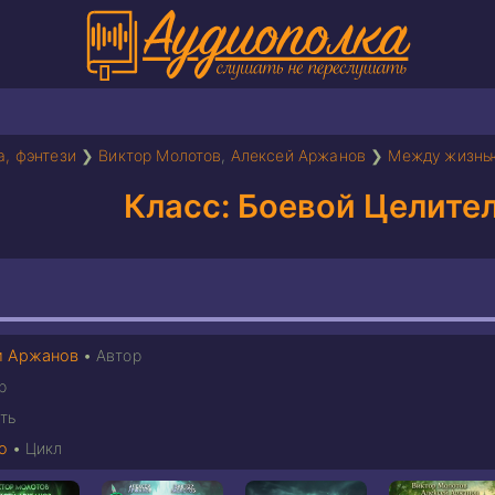
а, фэнтези
❯
Виктор Молотов
,
Алексей Аржанов
❯
Между жизнь
Класс: Боевой Целител
й Аржанов
•
Автор
р
ть
ю
•
Цикл