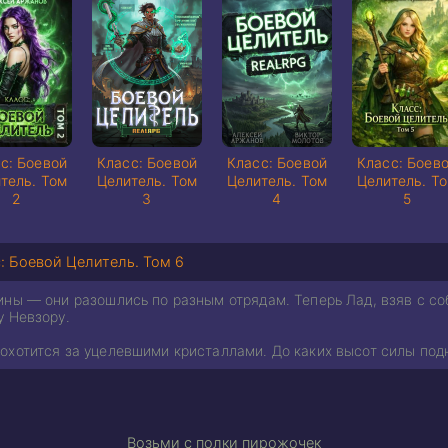
с: Боевой
Класс: Боевой
Класс: Боевой
Класс: Боев
тель. Том
Целитель. Том
Целитель. Том
Целитель. Т
2
3
4
5
: Боевой Целитель. Том 6
ины — они разошлись по разным отрядам. Теперь Лад, взяв с со
у Невзору.
охотится за уцелевшими кристаллами. До каких высот силы подн
Возьми с полки пирожочек