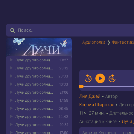
Аудиополка
❯
Фантастик
Лучи другого солнца 01
13:27
Лучи другого солнца 02
23:12
Лучи другого солнца 03
23:03
Лучи другого солнца 04
16:03
Лучи другого солнца 05
21:06
Лия Джей
•
Автор
Лучи другого солнца 06
17:59
Ксения Широкая
•
Диктор
Лучи другого солнца 07
08:45
11 ч. 27 мин.
•
Длительнос
Лучи другого солнца 08
24:42
Аннотация к книге •
Лучи 
Лучи другого солнца 09
10:31
Зарина Крылова — прише
Лучи другого солнца 10
17:50