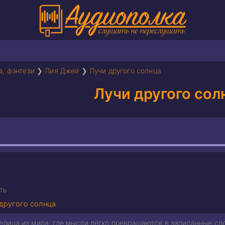
а, фэнтези
❯
Лия Джей
❯
Лучи другого солнца
Лучи другого сол
ть
другого солнца
лица из мира, где мысли легко превращаются в записанные слов