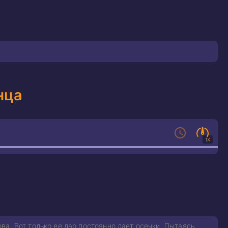
нца
1X
а. Вот только ее дар постоянно дает осечки. Пытаясь