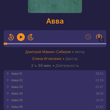
Авва
1X
Дмитрий Мамин-Сибиряк
•
Автор
Елена Игнатенко
•
Диктор
2 ч. 50 мин.
•
Длительность
Авва 01
38:52
Авва 02
33:29
Авва 03
23:47
Авва 04
28:06
Авва 05
24:01
Авва 06
22:42