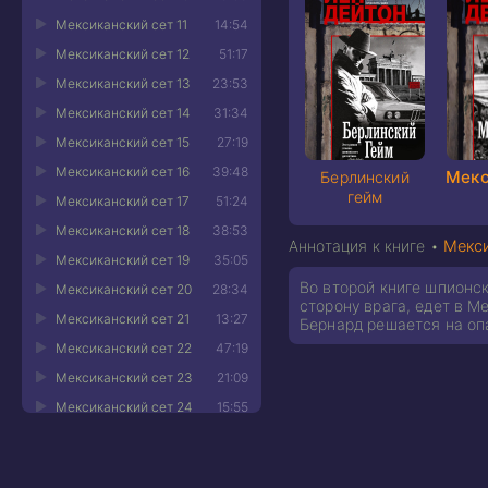
Мексиканский сет 11
14:54
Мексиканский сет 12
51:17
Мексиканский сет 13
23:53
Мексиканский сет 14
31:34
Мексиканский сет 15
27:19
Мексиканский сет 16
39:48
Мекс
Берлинский
гейм
Мексиканский сет 17
51:24
Мексиканский сет 18
38:53
Аннотация к книге •
Мекси
Мексиканский сет 19
35:05
Во второй книге шпионс
Мексиканский сет 20
28:34
сторону врага, едет в М
Мексиканский сет 21
13:27
Бернард решается на оп
Мексиканский сет 22
47:19
Мексиканский сет 23
21:09
Мексиканский сет 24
15:55
Мексиканский сет 25
18:27
Мексиканский сет 26
22:22