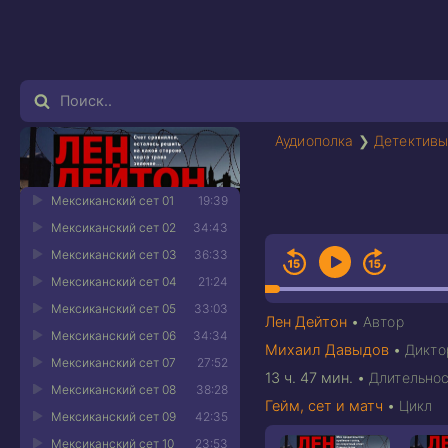
Аудиополка
❯
Детективы
Мексиканский сет 01
19:39
Мексиканский сет 02
34:43
Мексиканский сет 03
36:33
Мексиканский сет 04
21:24
Мексиканский сет 05
33:03
Лен Дейтон
•
Автор
Мексиканский сет 06
34:34
Михаил Давыдов
•
Дикто
Мексиканский сет 07
27:52
13 ч. 47 мин.
•
Длительно
Мексиканский сет 08
38:28
Гейм, сет и матч
•
Цикл
Мексиканский сет 09
42:35
Мексиканский сет 10
23:53