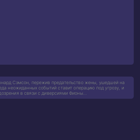
ернард Сэмсон, пережив предательство жены, ушедшей на
реда неожиданных событий ставит операцию под угрозу, и
одозрения в связи с диверсиями Фионы…