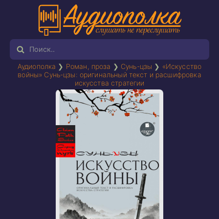
Аудиополка
❯
Роман, проза
❯
Сунь-цзы
❯
«Искусство
войны» Сунь-цзы: оригинальный текст и расшифровка
искусства стратегии