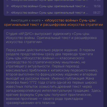
«Искусство войны» Сунь-цзы: оригинальный текст и расшифровка искусства стратегии 37
18:58
«Искусство войны» Сунь-цзы: оригинальный текст и расшифровка искусства стратегии 38
08:27
Аннотация к книге •
«Искусство войны» Сунь-цзы:
оригинальный текст и расшифровка искусства стратегии
Студия «АРДИС» выпускает аудиокнигу «Сунь-цзы.
Искусство войны. Оригинальный текст и расшифровка
искусства стратегии».
Перед вами действительно редкое издание. В первом
разделе представлены сразу два перевода трактата
Сунь-цзы «Искусство войны» — классического
руководства по стратегическому мышлению, не
утратившего актуальности. Первый перевод
максимально приближен к китайскому первоисточнику,
второй выполнен по французскому изданию и впервые
выходит на русском языке. Именно публикация Жана
Жозефа Амио 1772 года стала одной из первых широко
известных попыток осмыслить древний текст через
западноевропейскую интеллектуальную традицию. Здесь
краткие формулы Сунь-цзы получают практическое,
военное прочтение — своего рода прикладное
«развертывание» его тезисов.