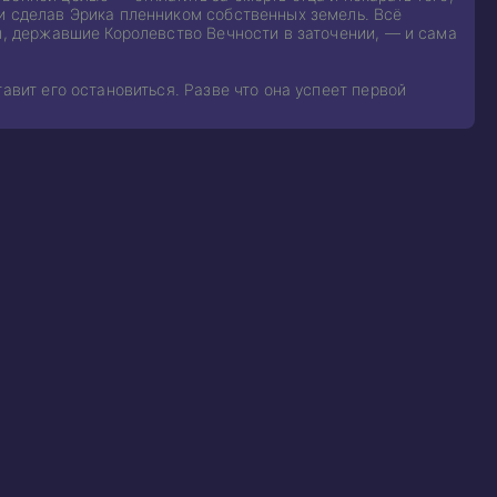
и сделав Эрика пленником собственных земель. Всё
зы, державшие Королевство Вечности в заточении, — и сама
авит его остановиться. Разве что она успеет первой