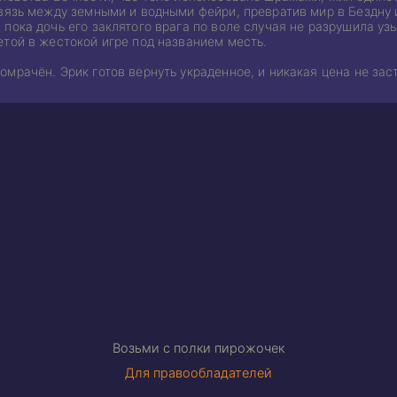
связь между земными и водными фейри, превратив мир в Бездну 
пока дочь его заклятого врага по воле случая не разрушила у
етой в жестокой игре под названием месть.
мрачён. Эрик готов вернуть украденное, и никакая цена не заст
Возьми с полки пирожочек
Для правообладателей