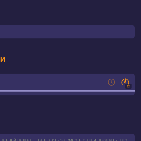
ти
1X
енной целью — отплатить за смерть отца и покарать того,