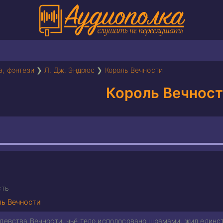
а, фэнтези
❯
Л. Дж. Эндрюс
❯
Король Вечности
Король Вечнос
сть
ь Вечности
левства Вечности, чьё тело исполосовано шрамами, жил единств