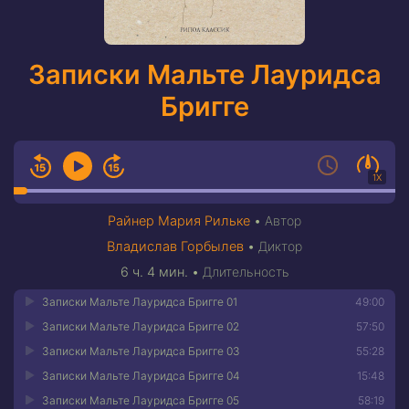
Записки Мальте Лауридса
Бригге
1X
Райнер Мария Рильке
•
Автор
Владислав Горбылев
•
Диктор
6 ч. 4 мин.
•
Длительность
Записки Мальте Лауридса Бригге 01
49:00
Записки Мальте Лауридса Бригге 02
57:50
Записки Мальте Лауридса Бригге 03
55:28
Записки Мальте Лауридса Бригге 04
15:48
Записки Мальте Лауридса Бригге 05
58:19