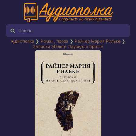
Аудиополка
❯
Роман, проза
❯
Райнер Мария Рильке
❯
Записки Мальте Лауридса Бригге