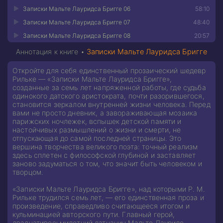
Записки Мальте Лауридса Бригге 06
58:10
Записки Мальте Лауридса Бригге 07
48:40
Записки Мальте Лауридса Бригге 08
20:57
Аннотация к книге •
Записки Мальте Лауридса Бригге
Откройте для себя единственный прозаический шедевр
Рильке — «Записки Мальте Лауридса Бригге»,
созданные за семь лет напряженной работы, где судьба
одинокого датского аристократа, почти разорившегося,
становится зеркалом внутренней жизни человека. Перед
вами не просто дневник, а завораживающая мозаика
парижских ночлежек, вспышек детской памяти и
настойчивых размышлений о жизни и смерти, не
отпускающая до самой последней страницы. Это
вершина творчества великого поэта: точный реализм
здесь сплетен с философской глубиной и заставляет
заново задуматься о том, что значит быть человеком и
творцом.
«Записки Мальте Лауридса Бригге», над которыми Р. М.
Рильке трудился семь лет, — его единственная проза и
произведение, справедливо считающееся итогом и
кульминацией авторского пути. Главный герой,
двадцативосьмилетний датчанин Мальте Лауридс