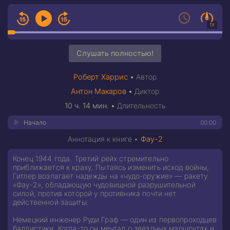
1X
Слушать полностью!
Роберт Харрис
•
Автор
Антон Макаров
•
Диктор
10 ч. 14 мин.
•
Длительность
Начало
00:00
Аннотация к книге •
Фау-2
Конец 1944 года. Третий рейх стремительно
приближается к краху. Пытаясь изменить исход войны,
Гитлер возлагает надежды на «чудо-оружие» — ракету
«Фау-2», обладающую чудовищной разрушительной
силой, против которой у противника почти нет
действенной защиты.
Немецкий инженер Руди Граф — один из первопроходцев
баллистики. Когда-то он мечтал о звёздных маршрутах и