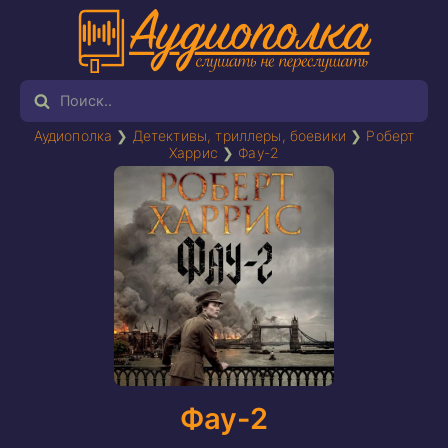
Аудиополка
❯
Детективы, триллеры, боевики
❯
Роберт
Харрис
❯
Фау-2
Фау-2