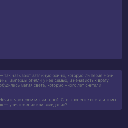
» — так называют затяжную бойню, которую Империя Ночи
йны: имперцы отняли у неё семью, и ненависть к врагу
обудилась магия света, которую много лет считали
очи и мастером магии теней. Столкновение света и тьмы
рик — уничтожение или созидание?