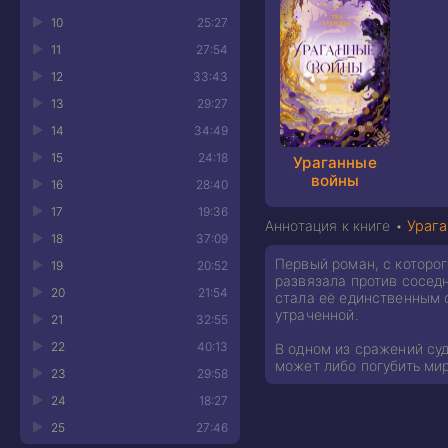
10
25:27
11
27:54
12
33:43
13
29:27
14
34:49
15
24:18
Ураганные
войны
16
28:40
17
19:36
Аннотация к книге •
Ураг
18
37:09
Первый роман, с которо
19
20:52
развязала против соседн
20
21:54
стала её единственным с
утраченной.
21
32:55
22
40:13
В одном из сражений су
может либо погубить мир
23
29:58
24
18:27
25
27:46