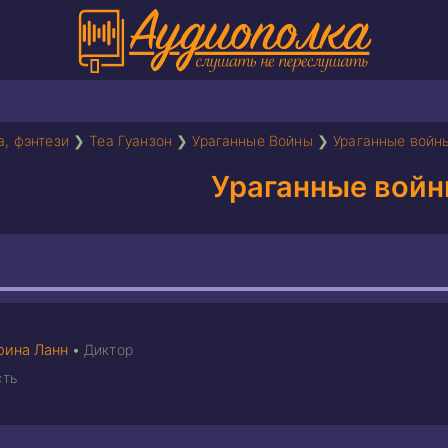
а, фэнтези
❯
Теа Гуанзон
❯
Ураганные Войны
❯
Ураганные войн
Ураганные вой
рина Ланн
•
Диктор
сть