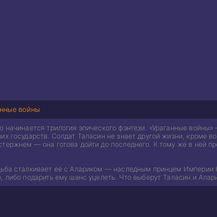
анные войны
го начинается трилогия эпического фэнтези. «Ураганные войны
их государств. Солдат Таласин не знает другой жизни, кроме во
тержнем — она готова дойти до последнего. К тому же в ней пр
дьба сталкивает её с Алариком — наследным принцем Империи Н
, либо подарить ему шанс уцелеть. Что выберут Таласин и Ала