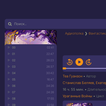
Аудиополка
❯
Фантастик
00
02:41
01
22:47
02
26:23
03
26:37
04
30:42
Теа Гуанзон
•
Автор
05
16:47
Станислав Беляев
,
Екате
06
34:26
16 ч. 55 мин.
•
Длительно
07
24:26
Ураганные Войны
•
Цикл
08
17:55
09
22:56