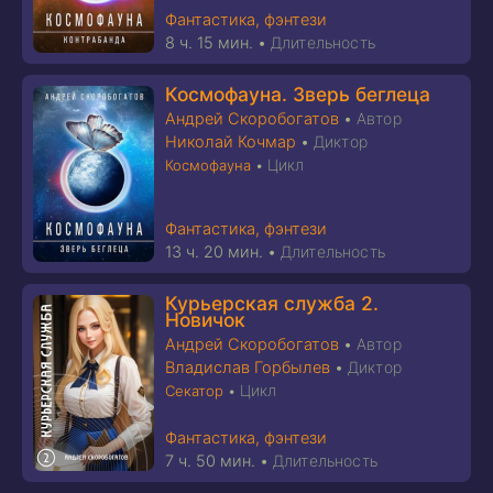
Фантастика, фэнтези
8 ч. 15 мин.
•
Длительность
Космофауна. Зверь беглеца
Андрей Скоробогатов
•
Автор
Николай Кочмар
•
Диктор
Цикл
Космофауна
•
Фантастика, фэнтези
13 ч. 20 мин.
•
Длительность
Курьерская служба 2.
Новичок
Андрей Скоробогатов
•
Автор
Владислав Горбылев
•
Диктор
Цикл
Секатор
•
Фантастика, фэнтези
7 ч. 50 мин.
•
Длительность