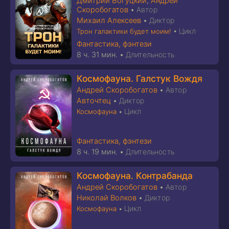
Дмитрий Богуцкий
,
Андрей
Скоробогатов
•
Автор
Михаил Алексеев
•
Диктор
Цикл
Трон галактики будет моим!
•
Фантастика, фэнтези
8 ч. 31 мин.
•
Длительность
Космофауна. Галстук Вождя
Андрей Скоробогатов
•
Автор
Авточтец
•
Диктор
Цикл
Космофауна
•
Фантастика, фэнтези
8 ч. 19 мин.
•
Длительность
Космофауна. Контрабанда
Андрей Скоробогатов
•
Автор
Николай Волков
•
Диктор
Цикл
Космофауна
•