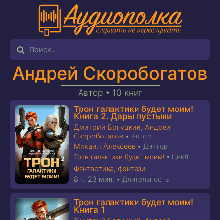
Андрей Скоробогатов
Автор •
10 книг
Трон галактики будет моим!
Книга 2. Дары пустыни
Дмитрий Богуцкий
,
Андрей
Скоробогатов
•
Автор
Михаил Алексеев
•
Диктор
Цикл
Трон галактики будет моим!
•
Фантастика, фэнтези
8 ч. 23 мин.
•
Длительность
Трон галактики будет моим!
Книга 1