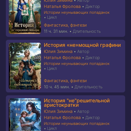
Юлия Зимина
•
Автор
Наталья Фролова
•
Диктор
Истории неунывающих попаданок
Цикл
•
Фантастика, фэнтези
11 ч. 31 мин.
•
Длительность
История «не»мощной графини
Юлия Зимина
•
Автор
Наталья Фролова
•
Диктор
Истории неунывающих попаданок
Цикл
•
Фантастика, фэнтези
10 ч. 45 мин.
•
Длительность
История "не"решительной
аристократки
Юлия Зимина
•
Автор
Наталья Фролова
•
Диктор
Истории неунывающих попаданок
Цикл
•