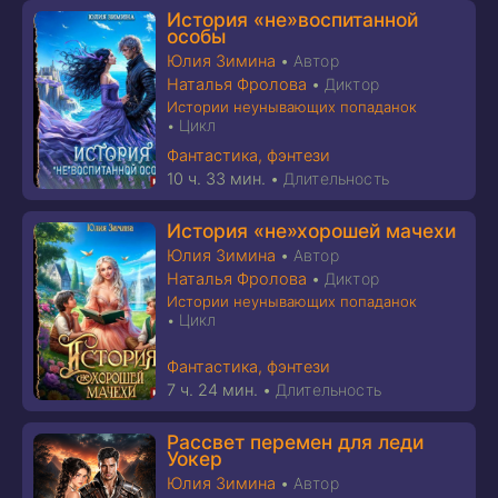
История «не»воспитанной
особы
Юлия Зимина
•
Автор
Наталья Фролова
•
Диктор
Истории неунывающих попаданок
Цикл
•
Фантастика, фэнтези
10 ч. 33 мин.
•
Длительность
История «не»хорошей мачехи
Юлия Зимина
•
Автор
Наталья Фролова
•
Диктор
Истории неунывающих попаданок
Цикл
•
Фантастика, фэнтези
7 ч. 24 мин.
•
Длительность
Рассвет перемен для леди
Уокер
Юлия Зимина
•
Автор