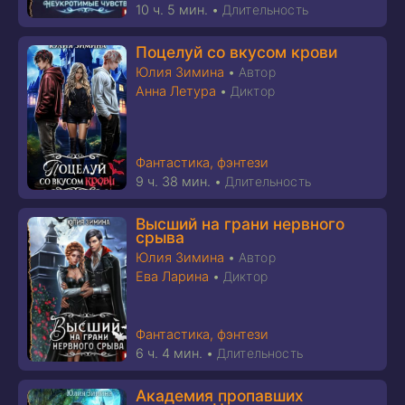
10 ч. 5 мин.
•
Длительность
Поцелуй со вкусом крови
Юлия Зимина
•
Автор
Анна Летура
•
Диктор
Фантастика, фэнтези
9 ч. 38 мин.
•
Длительность
Высший на грани нервного
срыва
Юлия Зимина
•
Автор
Ева Ларина
•
Диктор
Фантастика, фэнтези
6 ч. 4 мин.
•
Длительность
Академия пропавших