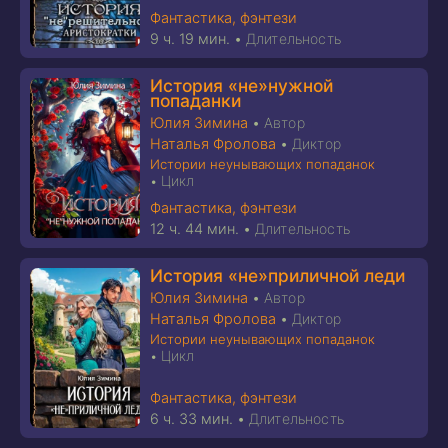
Фантастика, фэнтези
9 ч. 19 мин.
•
Длительность
История «не»нужной
попаданки
Юлия Зимина
•
Автор
Наталья Фролова
•
Диктор
Истории неунывающих попаданок
Цикл
•
Фантастика, фэнтези
12 ч. 44 мин.
•
Длительность
История «не»приличной леди
Юлия Зимина
•
Автор
Наталья Фролова
•
Диктор
Истории неунывающих попаданок
Цикл
•
Фантастика, фэнтези
6 ч. 33 мин.
•
Длительность