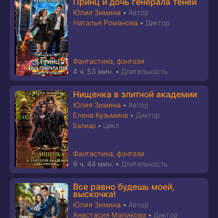
Принц и дочь генерала теней
Юлия Зимина
•
Автор
Наталья Романова
•
Диктор
Фантастика, фэнтези
4 ч. 53 мин.
•
Длительность
Нищенка в элитной академии
Юлия Зимина
•
Автор
Елена Кузьмина
•
Диктор
Цикл
Балиар
•
Фантастика, фэнтези
9 ч. 44 мин.
•
Длительность
Все равно будешь моей,
выскочка!
Юлия Зимина
•
Автор
Анастасия Маликова
•
Диктор