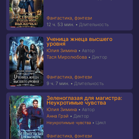
Фантастика, фэнтези
12 ч. 53 мин.
•
Длительность
Ученица жнеца высшего
уровня
Юлия Зимина
•
Автор
Тася Миролюбова
•
Диктор
Фантастика, фэнтези
9 ч. 7 мин.
•
Длительность
Зеленоглазая для магистра:
Неукротимые чувства
Юлия Зимина
•
Автор
Анна Грэй
•
Диктор
Цикл
Неукротимые чувства
•
Фантастика, фэнтези