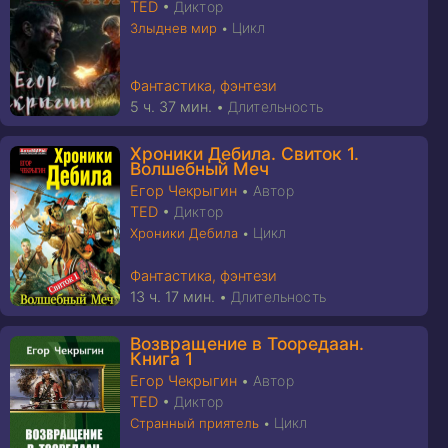
TED
•
Диктор
Цикл
Злыднев мир
•
Фантастика, фэнтези
5 ч. 37 мин.
•
Длительность
Хроники Дебила. Свиток 1.
Волшебный Меч
Егор Чекрыгин
•
Автор
TED
•
Диктор
Цикл
Хроники Дебила
•
Фантастика, фэнтези
13 ч. 17 мин.
•
Длительность
Возвращение в Тооредаан.
Книга 1
Егор Чекрыгин
•
Автор
TED
•
Диктор
Цикл
Странный приятель
•