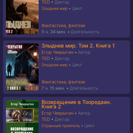
TED
•
Диктор
Цикл
Злыднев мир
•
Фантастика, фэнтези
5 ч. 34 мин.
•
Длительность
Злыднев мир. Том 2. Книга 1
Егор Чекрыгин
•
Автор
TED
•
Диктор
Цикл
Злыднев мир
•
Фантастика, фэнтези
7 ч. 15 мин.
•
Длительность
Возвращение в Тооредаан.
Книга 2
Егор Чекрыгин
•
Автор
TED
•
Диктор
Цикл
Странный приятель
•