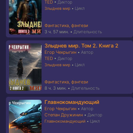
TED
•
Диктор
Цикл
Злыднев мир
•
Фантастика, фэнтези
3 ч. 57 мин.
•
Длительность
Злыднев мир. Том 2. Книга 2
Егор Чекрыгин
•
Автор
TED
•
Диктор
Цикл
Злыднев мир
•
Фантастика, фэнтези
8 ч. 3 мин.
•
Длительность
Главнокомандующий
Егор Чекрыгин
•
Автор
Степан Дружинин
•
Диктор
Цикл
Главнокомандующий
•