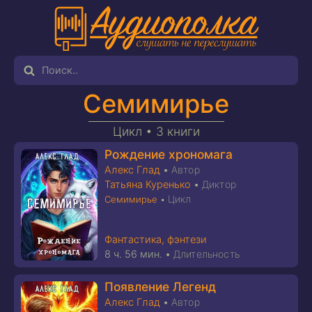
Семимирье
Цикл •
3 книги
Рождение хрономага
Алекс Глад
•
Автор
Татьяна Куренько
•
Диктор
Цикл
Семимирье
•
Фантастика, фэнтези
8 ч. 56 мин.
•
Длительность
Появление Легенд
Алекс Глад
•
Автор