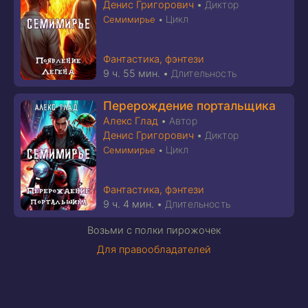
Денис Григорович
•
Диктор
Цикл
Семимирье
•
Фантастика, фэнтези
9 ч. 55 мин.
•
Длительность
Перерождение портальщика
Алекс Глад
•
Автор
Денис Григорович
•
Диктор
Цикл
Семимирье
•
Фантастика, фэнтези
9 ч. 4 мин.
•
Длительность
Возьми с полки пирожочек
Для правообладателей