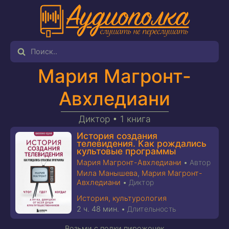
Мария Магронт-
Авхледиани
Диктор •
1 книга
История создания
телевидения. Как рождались
культовые программы
Мария Магронт-Авхледиани
•
Автор
Мила Манышева
,
Мария Магронт-
Авхледиани
•
Диктор
История, культурология
2 ч. 48 мин.
•
Длительность
Возьми с полки пирожочек