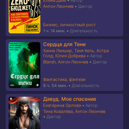
Елена Дым
•
Автор
Антон Леончев
•
Диктор
Бизнес, личностный рост
1 ч. 14 мин.
•
Длительность
Сердце для Тени
Ханна Леншер
,
Таня Кель
,
Астра
Голд
,
Юлия Добрева
•
Автор
Blansh
,
Антон Леончев
•
Диктор
Фантастика, фэнтези
8 ч. 54 мин.
•
Длительность
Давуд. Мое спасение
Екатерина Орлова
•
Автор
Тина Ковалёва
,
Антон Леончев
•
Диктор