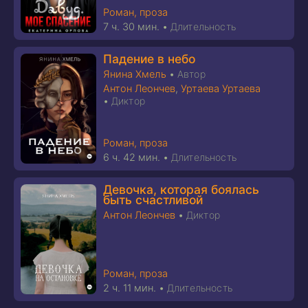
Роман, проза
7 ч. 30 мин.
•
Длительность
Падение в небо
Янина Хмель
•
Автор
Антон Леончев
,
Уртаева Уртаева
•
Диктор
Роман, проза
6 ч. 42 мин.
•
Длительность
Девочка, которая боялась
быть счастливой
Антон Леончев
•
Диктор
Роман, проза
2 ч. 11 мин.
•
Длительность