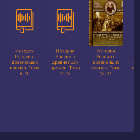
История
История
История
И
России с
России с
России с
Р
древнейших
древнейших
древнейших
др
времен. Тома
времен. Тома
времен. Тома
вре
9, 10
11, 12
13, 14