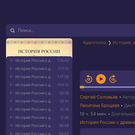
Аудиополка
❯
История, 
История России с древнейших времен. Том 24 01
1:16:59
История России с древнейших времен. Том 24 02
1:17:01
История России с древнейших времен. Том 24 03
1:17:59
История России с древнейших времен. Том 24 04
1:04:21
История России с древнейших времен. Том 24 05
59:09
Сергей Соловьёв
•
Автор
История России с древнейших времен. Том 24 06
58:41
Леонтина Броцкая
•
Дикт
История России с древнейших времен. Том 24 07
50:15
19 ч. 54 мин.
•
Длительно
История России с древнейших времен. Том 24 08
12:26
История России с древн
История России с древнейших времен. Том 24 09
58:48
История России с древнейших времен. Том 24 10
58:23