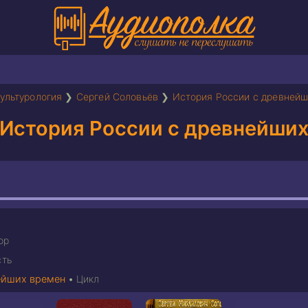
культурология
❯
Сергей Соловьёв
❯
История России с древнейш
История России с древнейших
ор
сть
ейших времен
•
Цикл