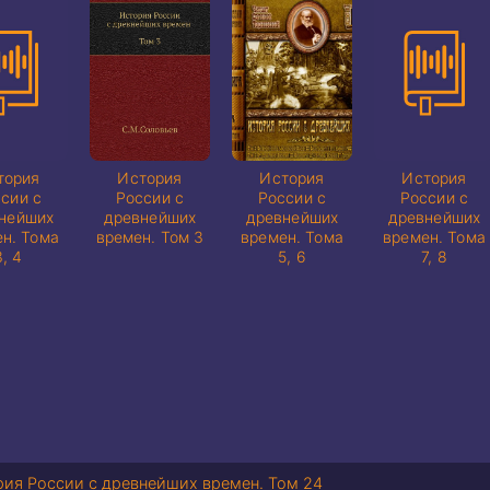
тория
История
История
История
сии с
России с
России с
России с
нейших
древнейших
древнейших
древнейших
н. Тома
времен. Том 3
времен. Тома
времен. Тома
3, 4
5, 6
7, 8
ия России с древнейших времен. Том 24