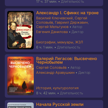
17 ч. 37 мин.
•
Длительность
Александр I. Сфинкс на троне
Василий Ключевский
,
Сергей
Соловьёв
,
Гавриил Державин
,
Сергей Мельгунов
•
Автор
Евгения Данилова
•
Диктор
Биографии, мемуары, ЖЗЛ
6 ч. 1 мин.
•
Длительность
Валерий Легасов: Высвечено
Чернобылем
Сергей Соловьёв
•
Автор
Александр Аравушкин
•
Диктор
История, культурология
8 ч. 42 мин.
•
Длительность
Начала Русской земли