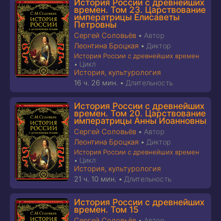
История России с древнейших
времен. Том 23. Царствование
императрицы Елисаветы
Петровны
Сергей Соловьёв
•
Автор
Леонтина Броцкая
•
Диктор
История России с древнейших времен
Цикл
•
История, культурология
16 ч. 26 мин.
•
Длительность
История России с древнейших
времен. Том 20. Царствование
императрицы Анны Иоанновны
Сергей Соловьёв
•
Автор
Леонтина Броцкая
•
Диктор
История России с древнейших времен
Цикл
•
История, культурология
21 ч. 10 мин.
•
Длительность
История России с древнейших
времен. Том 15
Сергей Соловьёв
•
Автор