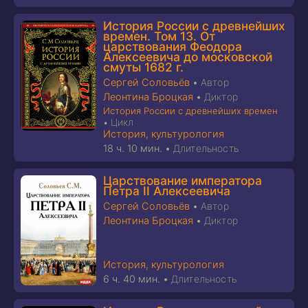
История России с древнейших
времен. Том 13. От
царствования Феодора
Алексеевича до московской
смуты 1682 г.
Сергей Соловьёв
•
Автор
Леонтина Броцкая
•
Диктор
История России с древнейших времен
Цикл
•
История, культурология
18 ч. 10 мин.
•
Длительность
Царствование императора
Петра II Алексеевича
Сергей Соловьёв
•
Автор
Леонтина Броцкая
•
Диктор
История, культурология
6 ч. 40 мин.
•
Длительность