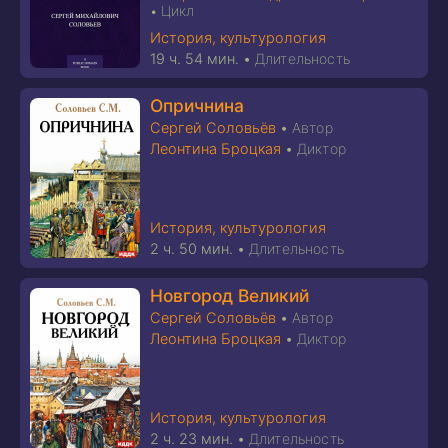
Цикл
•
История, культурология
19 ч. 54 мин.
•
Длительность
Опричнина
Сергей Соловьёв
•
Автор
Леонтина Броцкая
•
Диктор
История, культурология
2 ч. 50 мин.
•
Длительность
Новгород Великий
Сергей Соловьёв
•
Автор
Леонтина Броцкая
•
Диктор
История, культурология
2 ч. 23 мин.
•
Длительность