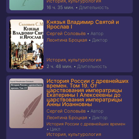
История, культурология
16 ч. 35 мин.
•
Длительность
Князья Владимир Святой и
Ярослав I
Сергей Соловьёв
•
Автор
Леонтина Броцкая
•
Диктор
История, культурология
2 ч. 48 мин.
•
Длительность
История России с древнейших
времен. Том 19. От
царствования императрицы
Екатерины I Алексеевны до
царствования императрицы
Анны Иоанновны
Сергей Соловьёв
•
Автор
Леонтина Броцкая
•
Диктор
История России с древнейших времен
Цикл
•
История, культурология