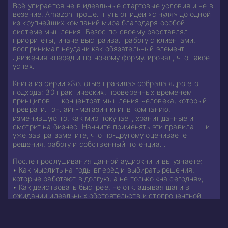
Всё упирается не в идеальные стартовые условия и не в
везение. Amazon прошёл путь от идеи «с нуля» до одной
из крупнейших компаний мира благодаря особой
системе мышления. Безос по-своему расставлял
приоритеты, иначе выстраивал работу с клиентами,
воспринимал неудачи как обязательный элемент
движения вперёд и по-новому формулировал, что такое
успех.
Книга из серии «Золотые правила» собрала ядро его
подхода: 30 практических, проверенных временем
принципов — концентрат мышления человека, который
превратил онлайн-магазин книг в компанию,
изменившую то, как мир покупает, хранит данные и
смотрит на бизнес. Начните применять эти правила — и
уже завтра заметите, что по-другому оцениваете
решения, работу и собственный потенциал.
После прослушивания данной аудиокниги вы узнаете:
• Как мыслить на годы вперёд и выбирать решения,
которые работают в долгую, а не только «на сегодня»;
• Как действовать быстрее, не откладывая шаги в
ожидании идеальных обстоятельств и стопроцентной
уверенности;
• Как выстраивать культуру высоких стандартов — в
команде, в проекте и в собственном подходе;