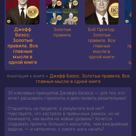
Джефф
Золотые
Боб Проктор.
Б
Безос.
правила
Золотые
Т
Золотые
правила. Все
З
правила. Все
главные
пра
главные
мысли в
г
мысли в
одной книге
м
одной книге
одн
Аннотация к книге •
Джефф Безос. Золотые правила. Все
главные мысли в одной книге
30 ключевых принципов Джеффа Безоса — для тех, кто
хочет расширить горизонты и действовать решительнее!
Стараетесь на пределе, а результата всё нет?
Чувствуете, что застряли в привычных рамках, но не
понимаете, как выйти на новый уровень? Хочется
создавать проекты большего масштаба, чем ежедневные
задачи, — и непонятно, с какого шага начать?