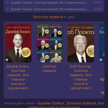
Брайан Трейси. Золотые правила. Все главные мысли в одной книге 21
07:57
Брайан Трейси. Золотые правила. Все главные мысли в одной книге 22
07:30
Золотые правила
•
Цикл
Б
Джефф Безос.
Золотые
Боб Проктор.
Т
Золотые
правила
Золотые
З
правила. Все
правила. Все
пра
главные
главные
г
мысли в
мысли в
м
одной книге
одной книге
одн
Аннотация к книге •
Брайан Трейси. Золотые правила. Все
главные мысли в одной книге