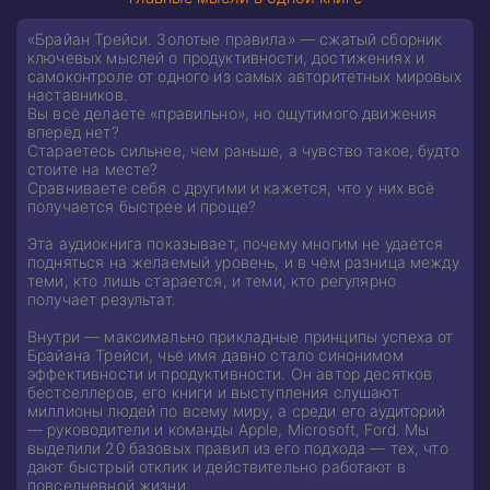
«Брайан Трейси. Золотые правила» — сжатый сборник
ключевых мыслей о продуктивности, достижениях и
самоконтроле от одного из самых авторитетных мировых
наставников.
Вы всё делаете «правильно», но ощутимого движения
вперёд нет?
Стараетесь сильнее, чем раньше, а чувство такое, будто
стоите на месте?
Сравниваете себя с другими и кажется, что у них всё
получается быстрее и проще?
Эта аудиокнига показывает, почему многим не удаётся
подняться на желаемый уровень, и в чём разница между
теми, кто лишь старается, и теми, кто регулярно
получает результат.
Внутри — максимально прикладные принципы успеха от
Брайана Трейси, чьё имя давно стало синонимом
эффективности и продуктивности. Он автор десятков
бестселлеров, его книги и выступления слушают
миллионы людей по всему миру, а среди его аудиторий
— руководители и команды Apple, Microsoft, Ford. Мы
выделили 20 базовых правил из его подхода — тех, что
дают быстрый отклик и действительно работают в
повседневной жизни.