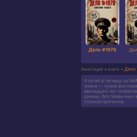
Дело #1979
Дел
Аннотация к книге •
Дело 
Я погиб в пятницу на МК
жизни — чужие воспомин
двенадцать лет оператив
данных, без привычных э
строкой протокола.