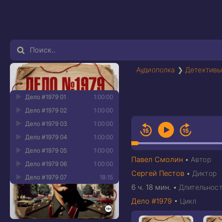
Аудиополка
❯
Детективы
Дело #1979 01
1:00:00
Дело #1979 02
1:00:00
Дело #1979 03
1:00:00
Дело #1979 04
1:00:00
Дело #1979 05
1:00:00
Павел Смолин
•
Автор
Дело #1979 06
1:00:00
Сергей Пестов
•
Диктор
Дело #1979 07
18:15
6 ч. 18 мин.
•
Длительност
Дело #1979
•
Цикл