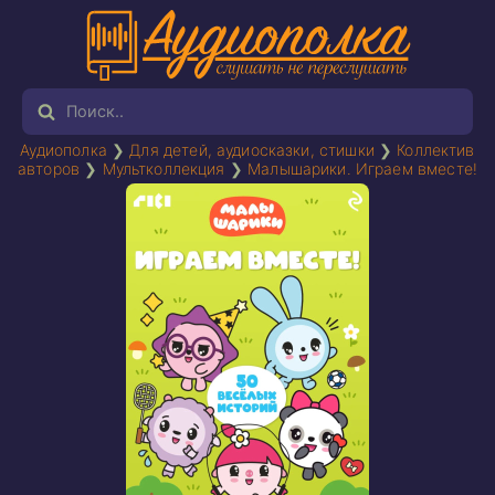
Аудиополка
❯
Для детей, аудиосказки, стишки
❯
Коллектив
авторов
❯
Мультколлекция
❯
Малышарики. Играем вместе!