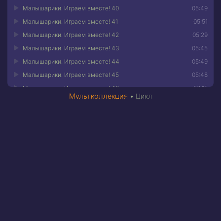
Малышарики. Играем вместе! 40
05:49
Малышарики. Играем вместе! 41
05:51
Малышарики. Играем вместе! 42
05:29
Малышарики. Играем вместе! 43
05:45
Малышарики. Играем вместе! 44
05:49
Малышарики. Играем вместе! 45
05:48
Малышарики. Играем вместе! 46
06:15
Мультколлекция
•
Цикл
Малышарики. Играем вместе! 47
06:15
Малышарики. Играем вместе! 48
06:19
Малышарики. Играем вместе! 49
05:44
Малышарики. Играем вместе! 50
05:48
Ум и Хрум. Бу!
Детектив
Детектив
Д
А вот и не
Финник.
Финник. Про
Фин
страшно!
Большая
кошмар по
крыл