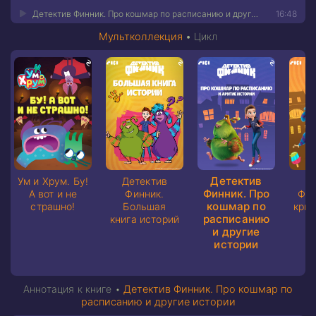
Детектив Финник. Про кошмар по расписанию и другие истории 05
16:48
Мультколлекция
•
Цикл
Детектив
Ум и Хрум. Бу!
Детектив
Д
Финник. Про
А вот и не
Финник.
Фин
кошмар по
страшно!
Большая
крыл
расписанию
книга историй
и другие
и
истории
Аннотация к книге •
Детектив Финник. Про кошмар по
расписанию и другие истории