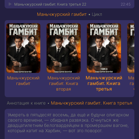
Маньчжурский гамбит. Книга третья 22
22:45
Маньчжурский гамбит
•
Цикл
Маньчжурский
Маньчжурский
Маньчжурский
Мань
гамбит. Книга
гамбит
гамбит. Книга
гамб
третья
вторая
че
Аннотация к книге •
Маньчжурский гамбит. Книга третья
Умереть в пятьдесят восемь, да ещё и будучи олигархом
своего времени, — обидная развязка. Очнуться же
двадцатилетним белогвардейцем в промёрзшем вагоне,
который катит на Харбин, — вот это поворот.