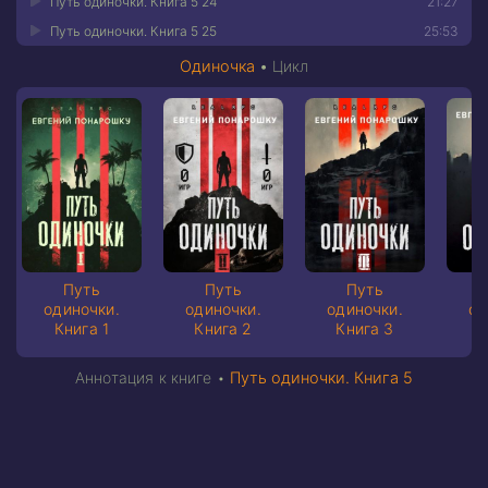
Путь одиночки. Книга 5 24
21:27
Путь одиночки. Книга 5 25
25:53
Одиночка
•
Цикл
Путь
Путь
Путь
одиночки.
одиночки.
одиночки.
од
Книга 1
Книга 2
Книга 3
К
Аннотация к книге •
Путь одиночки. Книга 5
Земля присоединилась к содружеству как молодой и
многообещающий мир. Казалось, человечество стоит на
пороге золотой эпохи. Но...