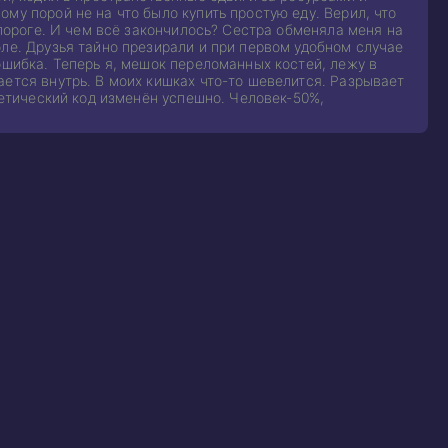
му порой не на что было купить простую еду. Верил, что
 пороге. И чем всё закончилось? Сестра обменяла меня на
ле. Друзья тайно презирали и при первом удобном случае
ошибка. Теперь я, мешок переломанных костей, лежу в
ается внутрь. В моих кишках что-то шевелится. Разрывает
нетический код изменён успешно. Человек-50%,