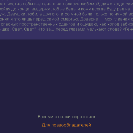
ал честно добытые деньги на подарки любимой, даже когда само
пройду до конца, выдержу любые беды и кому всегда буду рад на
ж. Девушка любила другого, а со мной была только по чужой во
понял я это лишь перед самой смертью. Доверие — моя главная 
 опасных пространственных сдвигов и ощущаю, как холод забир
ышка. Свет. Свет? Что за... перед глазами мелькают слова? «Ге
Возьми с полки пирожочек
Для правообладателей