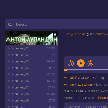
Аудиополка
❯
Фантастик
Ириниец 01
04:33
Ириниец 02
07:52
Ириниец 03
07:43
Ириниец 04
08:02
Ириниец 05
07:53
Антон Лупандин
•
Автор
Ириниец 06
07:54
Антон Ледешков
•
Диктор
Ириниец 07
07:14
8 ч. 53 мин.
•
Длительнос
Ириниец 08
07:43
Аннотация к книге •
Ирин
Ириниец 09
07:11
Всю жизнь я пытался выт
Ириниец 10
08:56