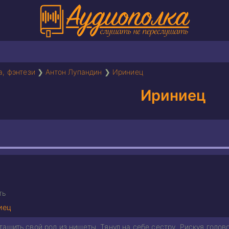
а, фэнтези
❯
Антон Лупандин
❯
Ириниец
Ириниец
ть
иец
ащить свой род из нищеты. Тянул на себе сестру. Рискуя голов