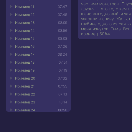
частями монстров. Спуск
Ириниец 11
07:47
друзья — это те, с кем 
шанс выгодно выйти заму
Ириниец 12
07:45
ударили в спину. Жаль, 
Ириниец 13
08:09
глубине одного из самых
меня изнутри. Тьма. Всп
Ириниец 14
08:56
ириниец-50%».
Ириниец 15
08:08
Ириниец 16
07:36
Ириниец 17
08:24
Ириниец 18
07:51
Ириниец 19
07:19
Ириниец 20
07:32
Ириниец 21
07:55
Ириниец 22
07:13
Ириниец 23
18:14
Ириниец 24
06:50
Ириниец 25
08:27
Ириниец 26
07:57