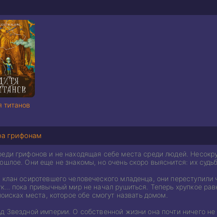
я титанов
ра грифонам
реди грифонов и не находящая себе места среди людей. Несок
ошлое. Они еще не знакомы, но очень скоро выяснится: их судь
 клан осиротевшего человеческого младенца, они переступили 
ук… пока привычный мир не начал рушиться. Теперь хрупкое рав
 поисках места, которое обе смогут назвать домом.
ьд Звездной империи. О собственной жизни она почти ничего не