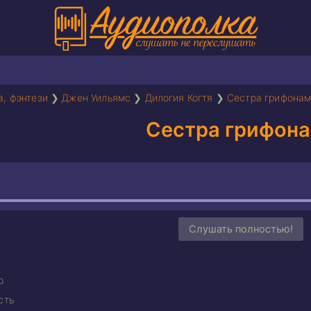
а, фэнтези
❯
Джен Уильямс
❯
Дилогия Когтя
❯
Сестра грифона
Сестра грифон
Слушать полностью!
р
сть