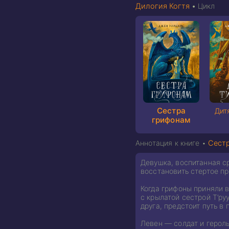
Дилогия Когтя
•
Цикл
Сестра
Дит
грифонам
Аннотация к книге •
Сест
Девушка, воспитанная с
восстановить стертое пр
Когда грифоны приняли в
с крылатой сестрой Т’ру
друга, предстоит путь в
Левен — солдат и герол