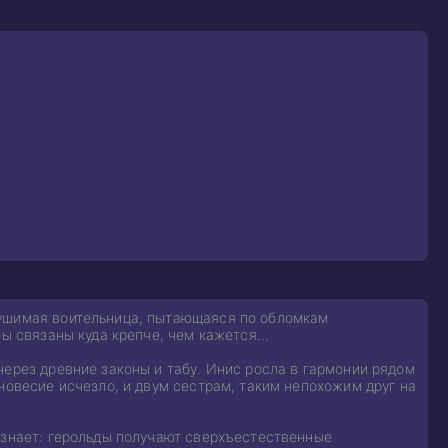
рушимая воительница, пытающаяся по обломкам
бы связаны куда крепче, чем кажется…
через древние законы и табу. Инис росла в гармонии рядом
новесие исчезло, и двум сестрам, таким непохожим друг на
 знает: герольды получают сверхъестественные