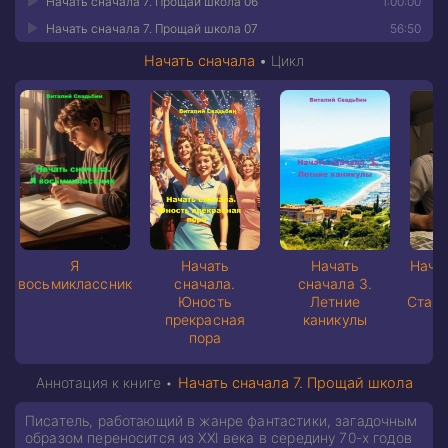
Начать сначала 7. Прощай школа 06
1:00:00
Начать сначала 7. Прощай школа 07
56:50
Начать сначала
•
Цикл
Я
Начать
Начать
Нача
восьмиклассник
сначала.
сначала 3.
Юность
Летние
Стар
прекрасная
каникулы
пора
Аннотация к книге •
Начать сначала 7. Прощай школа
Писатель, работающий в жанре фантастики, загадочным
образом переносится из XXI века в середину 70-х годов