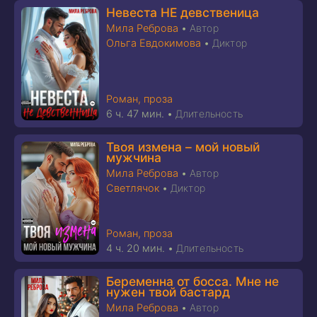
Невеста НЕ девственица
Мила Реброва
•
Автор
Ольга Евдокимова
•
Диктор
Роман, проза
6 ч. 47 мин.
•
Длительность
Твоя измена – мой новый
мужчина
Мила Реброва
•
Автор
Светлячок
•
Диктор
Роман, проза
4 ч. 20 мин.
•
Длительность
Беременна от босса. Мне не
нужен твой бастард
Мила Реброва
•
Автор