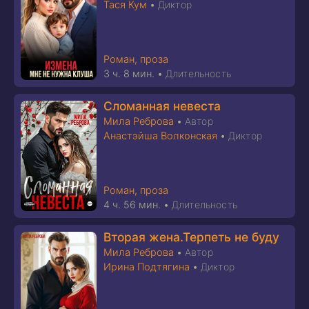
Тася Кум
•
Диктор
Роман, проза
3 ч. 8 мин.
•
Длительность
Сломанная невеста
Мила Реброва
•
Автор
Анастэйша Волконская
•
Диктор
Роман, проза
4 ч. 56 мин.
•
Длительность
Вторая жена.Терпеть не буду
Мила Реброва
•
Автор
Ирина Подтягина
•
Диктор