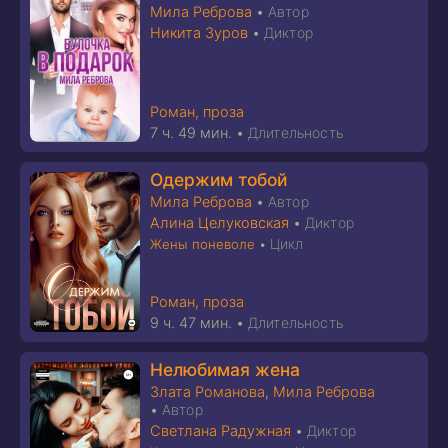
Мила Реброва
•
Автор
Никита Зуров
•
Диктор
Роман, проза
7 ч. 49 мин.
•
Длительность
Одержим тобой
Мила Реброва
•
Автор
Алина Целуковская
•
Диктор
Цикл
Жены поневоле
•
Роман, проза
9 ч. 47 мин.
•
Длительность
Нелюбимая жена
Злата Романова
,
Мила Реброва
•
Автор
Светлана Радужная
•
Диктор