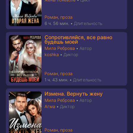
Жены поневоле
•
Роман, проза
6 ч. 56 мин.
•
Длительность
Сопротивляйся, все равно
будешь моей
Мила Реброва
•
Автор
koshka
•
Диктор
Роман, проза
1 ч. 43 мин.
•
Длительность
Измена. Вернуть жену
Мила Реброва
•
Автор
Агма
•
Диктор
Роман, проза