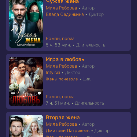
Чужая жена
Мила Реброва
•
Автор
Влада Сединкина
•
Диктор
Роман, проза
5 ч. 53 мин.
•
Длительность
Игра в любовь
Мила Реброва
•
Автор
Intyicia
•
Диктор
Цикл
Жены поневоле
•
Роман, проза
7 ч. 51 мин.
•
Длительность
Вторая жена
Мила Реброва
•
Автор
Дмитрий Патрикеев
•
Диктор
Цикл