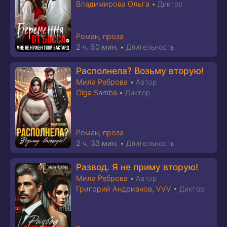
Владимирова Ольга
•
Диктор
Роман, проза
2 ч. 50 мин.
•
Длительность
Располнела? Возьму вторую!
Мила Реброва
•
Автор
Olga Samba
•
Диктор
Роман, проза
2 ч. 33 мин.
•
Длительность
Развод. Я не приму вторую!
Мила Реброва
•
Автор
Григорий Андрианов
,
VVV
•
Диктор