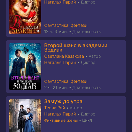
Наталья Парий
•
Диктор
Фантастика, фэнтези
12 ч. 3 мин.
•
Длительность
Второй шанс в академии
Зодиак
Светлана Казакова
•
Автор
Наталья Парий
•
Диктор
Фантастика, фэнтези
2 ч. 21 мин.
•
Длительность
Замуж до утра
Теона Рэй
•
Автор
Наталья Парий
•
Диктор
Цикл
Фиктивные жены
•