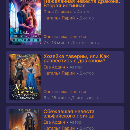
Нежеланная невеста дракона.
Вторая истинная
Элен Славина
•
Автор
Наталья Парий
•
Диктор
Фантастика, фэнтези
7 ч. 13 мин.
•
Длительность
Хозяйка таверны, или Как
развестись с драконом?
Ева Ардин
•
Автор
Наталья Парий
•
Диктор
Фантастика, фэнтези
6 ч. 15 мин.
•
Длительность
Сбежавшая невеста
эльфийского принца
Ева Ардин
•
Автор
Наталья Парий
•
Диктор