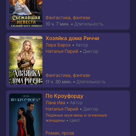
Фантастика, фэнтези
10 ч. 7 мин.
•
Длительность
Хозяйка дома Риччи
Лара Барох
•
Автор
Наталья Парий
•
Диктор
Фантастика, фэнтези
11 ч. 30 мин.
•
Длительность
По Кроуфорду
Лана Ива
•
Автор
Наталья Парий
•
Диктор
Ледяные мужчины и огненные
Цикл
женщины
•
Роман, проза