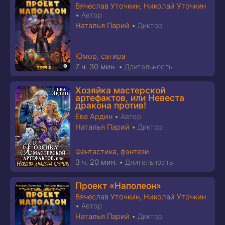
Вячеслав Уточкин
,
Николай Уточкин
•
Автор
Наталья Парий
•
Диктор
Юмор, сатира
7 ч. 30 мин.
•
Длительность
Хозяйка мастерской
артефактов, или Невеста
дракона против!
Ева Ардин
•
Автор
Наталья Парий
•
Диктор
Фантастика, фэнтези
3 ч. 20 мин.
•
Длительность
Проект «Наполеон»
Вячеслав Уточкин
,
Николай Уточкин
•
Автор
Наталья Парий
•
Диктор