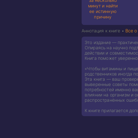
за несколько
минут и найти
ее истинную
причину
Аннотация к книге •
Все о
Это издание — практичес
Опираясь на научно под
действии и совместимос
Книга поможет уверенно
«Чтобы витамины и пищев
родственников иногда п
Эта книга — ваш провере
выверенные советы помо
потребностей именно ва
влиянии на организм и 
распространённых ошибо
К книге прилагается доп