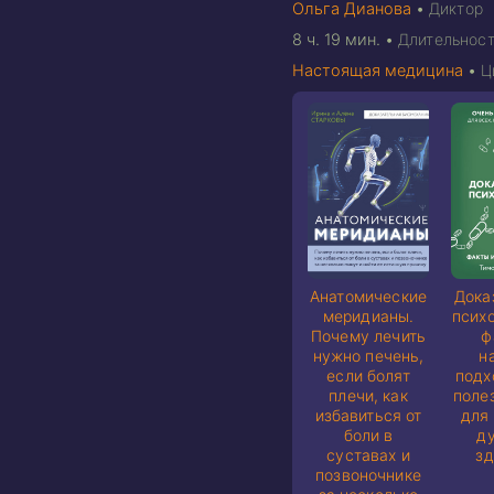
Ольга Дианова
•
Диктор
8 ч. 19 мин.
•
Длительност
Настоящая медицина
•
Ц
Анатомические
Дока
меридианы.
псих
Почему лечить
ф
нужно печень,
н
если болят
подх
плечи, как
поле
избавиться от
для 
боли в
д
суставах и
зд
позвоночнике