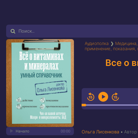
Аудиополка
❯
Медицина,
применение, показания,
Все о 
Начало
00:00
Ольга Лисенкова
•
Автор