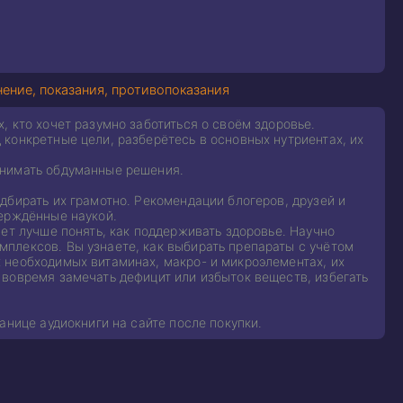
ение, показания, противопоказания
 кто хочет разумно заботиться о своём здоровье.
конкретные цели, разберётесь в основных нутриентах, их
инимать обдуманные решения.
дбирать их грамотно. Рекомендации блогеров, друзей и
верждённые наукой.
ет лучше понять, как поддерживать здоровье. Научно
плексов. Вы узнаете, как выбирать препараты с учётом
 необходимых витаминах, макро- и микроэлементах, их
 вовремя замечать дефицит или избыток веществ, избегать
анице аудиокниги на сайте после покупки.