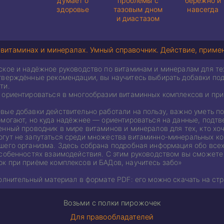
думает о
проблемы с
бережно и
здоровье
тазовым дном
навсегда
и диастазом
 витаминах и минералах. Умный справочник. Действие, примен
кое и надёжное руководство по витаминам и минералам для тех,
тверждённые рекомендации, вы научитесь выбирать добавки под 
ти.
 ориентироваться в многообразии витаминных комплексов и пр
ые добавки действительно работали на пользу, важно уметь по
омогают, но куда надёжнее — ориентироваться на данные, подт
нный проводник в мире витаминов и минералов для тех, кто хоч
гут не запутаться среди множества витаминно-минеральных ком
шего организма. Здесь собрана подробная информация обо всех
особенностях взаимодействия. С этим руководством вы сможете
к при приёме комплексов и БАДов, научитесь забо»
олнительный материал в формате PDF: его можно скачать на стр
Возьми с полки пирожочек
Для правообладателей