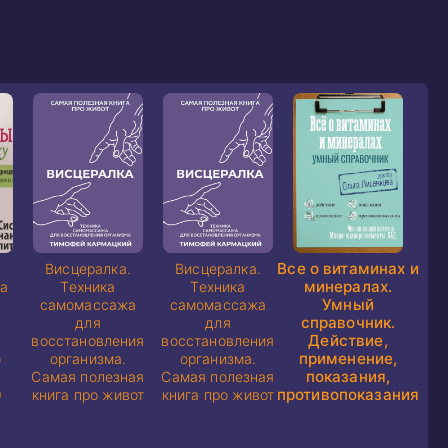
Все о витаминах и
Висцералка.
Висцералка.
минералах.
 а
Техника
Техника
Умный
самомассажа
самомассажа
справочник.
.
для
для
Действие,
восстановления
восстановления
применение,
о
организма.
организма.
показания,
Самая полезная
Самая полезная
противопоказания
0
книга про живот
книга про живот