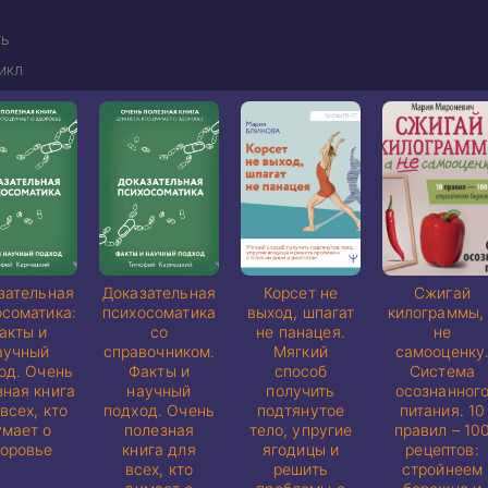
ь
икл
зательная
Доказательная
Корсет не
Сжигай
осоматика:
психосоматика
выход, шпагат
килограммы,
акты и
со
не панацея.
не
аучный
справочником.
Мягкий
самооценку
од. Очень
Факты и
способ
Система
зная книга
научный
получить
осознанног
всех, кто
подход. Очень
подтянутое
питания. 10
умает о
полезная
тело, упругие
правил – 10
оровье
книга для
ягодицы и
рецептов:
всех, кто
решить
стройнеем